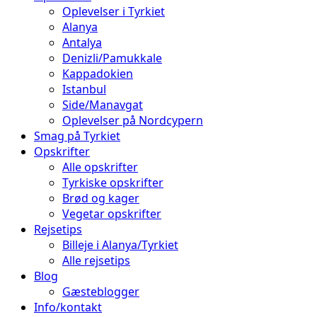
Oplevelser i Tyrkiet
Alanya
Antalya
Denizli/Pamukkale
Kappadokien
Istanbul
Side/Manavgat
Oplevelser på Nordcypern
Smag på Tyrkiet
Opskrifter
Alle opskrifter
Tyrkiske opskrifter
Brød og kager
Vegetar opskrifter
Rejsetips
Billeje i Alanya/Tyrkiet
Alle rejsetips
Blog
Gæsteblogger
Info/kontakt