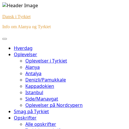
Skip
to
Dansk i Tyrkiet
content
Info om Alanya og Tyrkiet
Hverdag
Oplevelser
Oplevelser i Tyrkiet
Alanya
Antalya
Denizli/Pamukkale
Kappadokien
Istanbul
Side/Manavgat
Oplevelser på Nordcypern
Smag på Tyrkiet
Opskrifter
Alle opskrifter