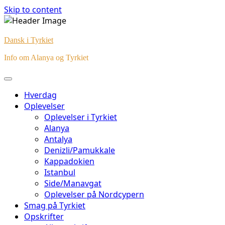
Skip to content
Dansk i Tyrkiet
Info om Alanya og Tyrkiet
Hverdag
Oplevelser
Oplevelser i Tyrkiet
Alanya
Antalya
Denizli/Pamukkale
Kappadokien
Istanbul
Side/Manavgat
Oplevelser på Nordcypern
Smag på Tyrkiet
Opskrifter