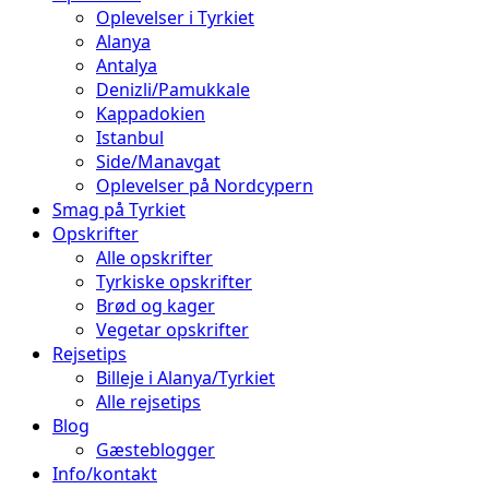
Oplevelser i Tyrkiet
Alanya
Antalya
Denizli/Pamukkale
Kappadokien
Istanbul
Side/Manavgat
Oplevelser på Nordcypern
Smag på Tyrkiet
Opskrifter
Alle opskrifter
Tyrkiske opskrifter
Brød og kager
Vegetar opskrifter
Rejsetips
Billeje i Alanya/Tyrkiet
Alle rejsetips
Blog
Gæsteblogger
Info/kontakt