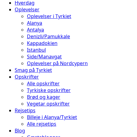
Hverdag
Oplevelser
Oplevelser i Tyrkiet
Alanya
Antalya
Denizli/Pamukkale
Kappadokien
Istanbul
Side/Manavgat
Oplevelser på Nordcypern
Smag på Tyrkiet
Opskrifter
Alle opskrifter
Tyrkiske opskrifter
Brød og kager
Vegetar opskrifter
Rejsetips
Billeje i Alanya/Tyrkiet
Alle rejsetips
Blog