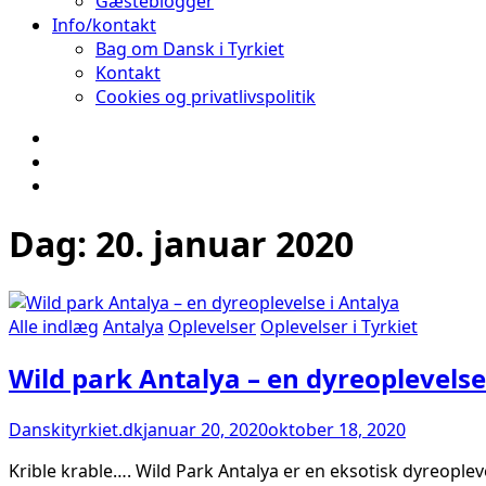
Gæsteblogger
Info/kontakt
Bag om Dansk i Tyrkiet
Kontakt
Cookies og privatlivspolitik
Facebook
Instagram
Pinterest
Dag:
20. januar 2020
Alle indlæg
Antalya
Oplevelser
Oplevelser i Tyrkiet
Wild park Antalya – en dyreoplevelse
Danskityrkiet.dk
januar 20, 2020
oktober 18, 2020
Krible krable…. Wild Park Antalya er en eksotisk dyreoplevels