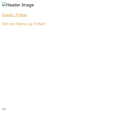
Skip
to
Dansk i Tyrkiet
content
Info om Alanya og Tyrkiet