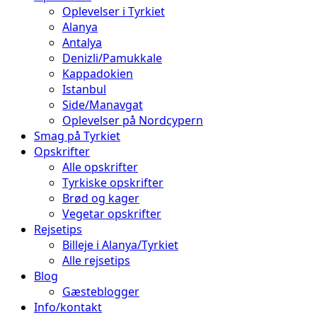
Oplevelser i Tyrkiet
Alanya
Antalya
Denizli/Pamukkale
Kappadokien
Istanbul
Side/Manavgat
Oplevelser på Nordcypern
Smag på Tyrkiet
Opskrifter
Alle opskrifter
Tyrkiske opskrifter
Brød og kager
Vegetar opskrifter
Rejsetips
Billeje i Alanya/Tyrkiet
Alle rejsetips
Blog
Gæsteblogger
Info/kontakt