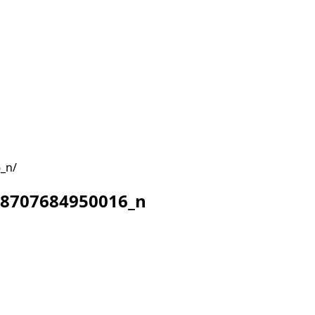
6_n
78707684950016_n