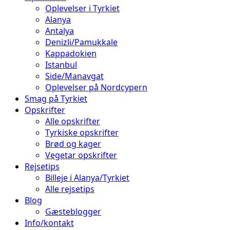
Oplevelser i Tyrkiet
Alanya
Antalya
Denizli/Pamukkale
Kappadokien
Istanbul
Side/Manavgat
Oplevelser på Nordcypern
Smag på Tyrkiet
Opskrifter
Alle opskrifter
Tyrkiske opskrifter
Brød og kager
Vegetar opskrifter
Rejsetips
Billeje i Alanya/Tyrkiet
Alle rejsetips
Blog
Gæsteblogger
Info/kontakt