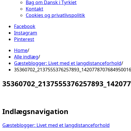
Bag om Dansk i Tyrkiet
Kontakt
Cookies og privatlivspolitik
Facebook
Instagram
Pinterest
Home
Alle indlæg
Gæsteblogger: Livet med et langdistanceforhold
35360702_2137555376257893_142077870768495001
35360702_2137555376257893_14207
Indlægsnavigation
Gæsteblogger: Livet med et langdistanceforhold