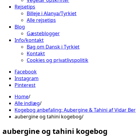
Vegetar opskrifter
Rejsetips
Billeje i Alanya/Tyrkiet
Alle rejsetips
Blog
Gæsteblogger
Info/kontakt
Bag om Dansk i Tyrkiet
Kontakt
Cookies og privatlivspolitik
Facebook
Instagram
Pinterest
Home
Alle indlæg
Kogebog anbefaling: Aubergine & Tahini af Vidar B
aubergine og tahini kogebog
aubergine og tahini kogebog