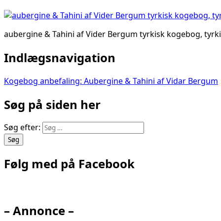
aubergine & Tahini af Vider Bergum tyrkisk kogebog, ty
Indlægsnavigation
Kogebog anbefaling: Aubergine & Tahini af Vidar Bergum
Søg på siden her
Søg efter:
Følg med på Facebook
– Annonce –