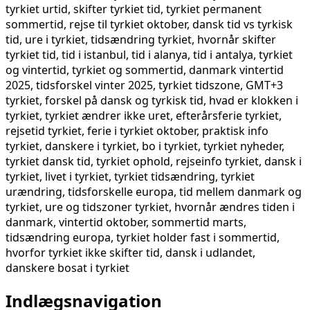
tyrkiet urtid, skifter tyrkiet tid, tyrkiet permanent
sommertid, rejse til tyrkiet oktober, dansk tid vs tyrkisk
tid, ure i tyrkiet, tidsændring tyrkiet, hvornår skifter
tyrkiet tid, tid i istanbul, tid i alanya, tid i antalya, tyrkiet
og vintertid, tyrkiet og sommertid, danmark vintertid
2025, tidsforskel vinter 2025, tyrkiet tidszone, GMT+3
tyrkiet, forskel på dansk og tyrkisk tid, hvad er klokken i
tyrkiet, tyrkiet ændrer ikke uret, efterårsferie tyrkiet,
rejsetid tyrkiet, ferie i tyrkiet oktober, praktisk info
tyrkiet, danskere i tyrkiet, bo i tyrkiet, tyrkiet nyheder,
tyrkiet dansk tid, tyrkiet ophold, rejseinfo tyrkiet, dansk i
tyrkiet, livet i tyrkiet, tyrkiet tidsændring, tyrkiet
urændring, tidsforskelle europa, tid mellem danmark og
tyrkiet, ure og tidszoner tyrkiet, hvornår ændres tiden i
danmark, vintertid oktober, sommertid marts,
tidsændring europa, tyrkiet holder fast i sommertid,
hvorfor tyrkiet ikke skifter tid, dansk i udlandet,
danskere bosat i tyrkiet
Indlægsnavigation