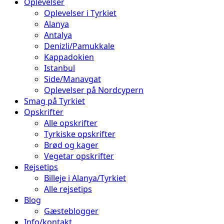
Oplevelser
Oplevelser i Tyrkiet
Alanya
Antalya
Denizli/Pamukkale
Kappadokien
Istanbul
Side/Manavgat
Oplevelser på Nordcypern
Smag på Tyrkiet
Opskrifter
Alle opskrifter
Tyrkiske opskrifter
Brød og kager
Vegetar opskrifter
Rejsetips
Billeje i Alanya/Tyrkiet
Alle rejsetips
Blog
Gæsteblogger
Info/kontakt