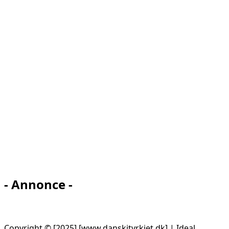
- Annonce -
Copyright © [2025] [www.danskityrkiet.dk] | Ideal