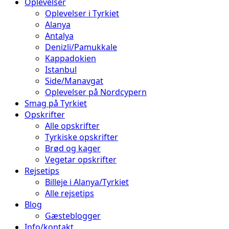
Oplevelser
Oplevelser i Tyrkiet
Alanya
Antalya
Denizli/Pamukkale
Kappadokien
Istanbul
Side/Manavgat
Oplevelser på Nordcypern
Smag på Tyrkiet
Opskrifter
Alle opskrifter
Tyrkiske opskrifter
Brød og kager
Vegetar opskrifter
Rejsetips
Billeje i Alanya/Tyrkiet
Alle rejsetips
Blog
Gæsteblogger
Info/kontakt