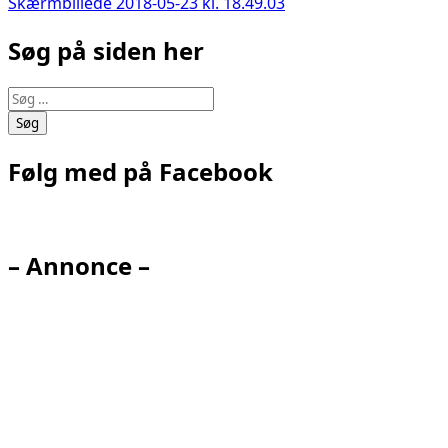
Indlægsnavigation
Skærmbillede 2018-05-23 kl. 18.49.03
Søg på siden her
Søg
efter:
Følg med på Facebook
– Annonce –