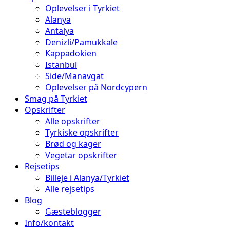
Oplevelser i Tyrkiet
Alanya
Antalya
Denizli/Pamukkale
Kappadokien
Istanbul
Side/Manavgat
Oplevelser på Nordcypern
Smag på Tyrkiet
Opskrifter
Alle opskrifter
Tyrkiske opskrifter
Brød og kager
Vegetar opskrifter
Rejsetips
Billeje i Alanya/Tyrkiet
Alle rejsetips
Blog
Gæsteblogger
Info/kontakt