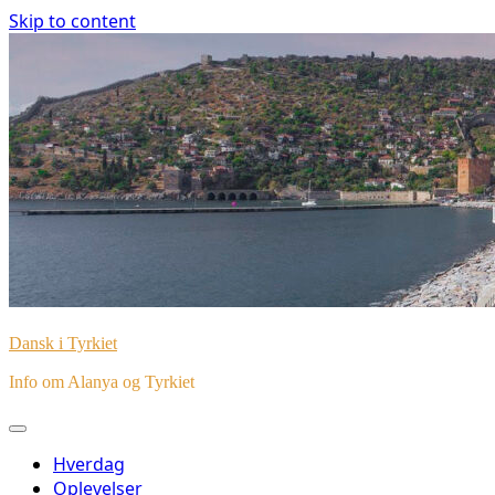
Skip to content
Dansk i Tyrkiet
Info om Alanya og Tyrkiet
Hverdag
Oplevelser