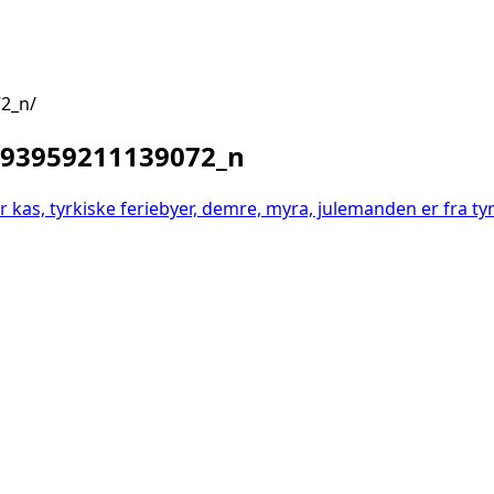
72_n
793959211139072_n