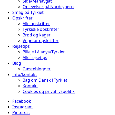
Side/Manavgat
Oplevelser på Nordcypern
Smag på Tyrkiet
Opskrifter
Alle opskrifter
Tyrkiske opskrifter
Brød og kager
Vegetar opskrifter
Rejsetips
Billeje i Alanya/Tyrkiet
Alle rejsetips
Blog
Gæsteblogger
Info/kontakt
Bag om Dansk i Tyrkiet
Kontakt
Cookies og privatlivspolitik
Facebook
Instagram
Pinterest