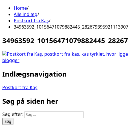
Home
Alle indlæg
Postkort fra Kaş
34963592_10156471079882445_28267939592111390
34963592_10156471079882445_2826
Indlægsnavigation
Postkort fra Kaş
Søg på siden her
Søg efter: