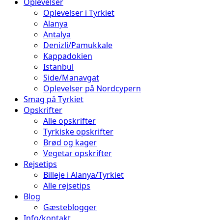
Oplevelser
Oplevelser i Tyrkiet
Alanya
Antalya
Denizli/Pamukkale
Kappadokien
Istanbul
Side/Manavgat
Oplevelser på Nordcypern
Smag på Tyrkiet
Opskrifter
Alle opskrifter
Tyrkiske opskrifter
Brød og kager
Vegetar opskrifter
Rejsetips
Billeje i Alanya/Tyrkiet
Alle rejsetips
Blog
Gæsteblogger
Info/kontakt