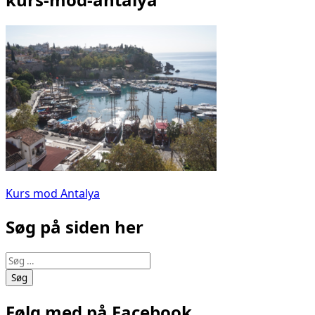
Indlægsnavigation
Kurs mod Antalya
Søg på siden her
Søg
efter:
Følg med på Facebook