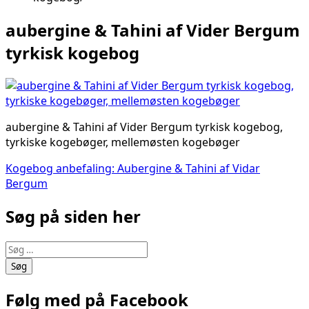
aubergine & Tahini af Vider Bergum
tyrkisk kogebog
aubergine & Tahini af Vider Bergum tyrkisk kogebog,
tyrkiske kogebøger, mellemøsten kogebøger
Indlægsnavigation
Kogebog anbefaling: Aubergine & Tahini af Vidar
Bergum
Søg på siden her
Søg
efter:
Følg med på Facebook