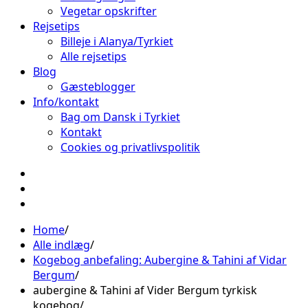
Vegetar opskrifter
Rejsetips
Billeje i Alanya/Tyrkiet
Alle rejsetips
Blog
Gæsteblogger
Info/kontakt
Bag om Dansk i Tyrkiet
Kontakt
Cookies og privatlivspolitik
Facebook
Instagram
Pinterest
Home
Alle indlæg
Kogebog anbefaling: Aubergine & Tahini af Vidar
Bergum
aubergine & Tahini af Vider Bergum tyrkisk
kogebog