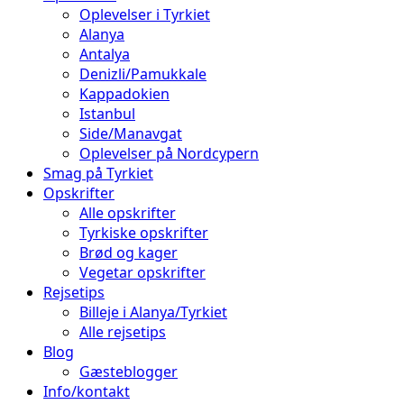
Oplevelser i Tyrkiet
Alanya
Antalya
Denizli/Pamukkale
Kappadokien
Istanbul
Side/Manavgat
Oplevelser på Nordcypern
Smag på Tyrkiet
Opskrifter
Alle opskrifter
Tyrkiske opskrifter
Brød og kager
Vegetar opskrifter
Rejsetips
Billeje i Alanya/Tyrkiet
Alle rejsetips
Blog
Gæsteblogger
Info/kontakt