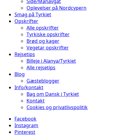
Side/Manavgat
Oplevelser på Nordcypern
Smag på Tyrkiet
Opskrifter
Alle opskrifter
Tyrkiske opskrifter
Brød og kager
Vegetar opskrifter
Rejsetips
Billeje i Alanya/Tyrkiet
Alle rejsetips
Blog
Gæsteblogger
Info/kontakt
Bag om Dansk i Tyrkiet
Kontakt
Cookies og privatlivspolitik
Facebook
Instagram
Pinterest