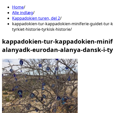
Home
Alle indlæg
Kappadokien turen, del 2
kappadokien-tur-kappadokien-miniferie-guidet-tur-k
tyrkiet-historie-tyrkisk-historie
kappadokien-tur-kappadokien-minife
alanyadk-eurodan-alanya-dansk-i-tyrk