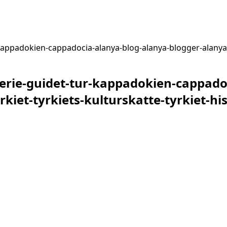
appadokien-cappadocia-alanya-blog-alanya-blogger-alanyadk
rie-guidet-tur-kappadokien-cappadoc
iet-tyrkiets-kulturskatte-tyrkiet-hist