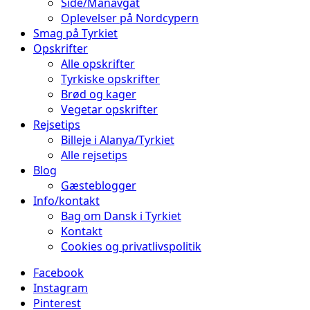
Side/Manavgat
Oplevelser på Nordcypern
Smag på Tyrkiet
Opskrifter
Alle opskrifter
Tyrkiske opskrifter
Brød og kager
Vegetar opskrifter
Rejsetips
Billeje i Alanya/Tyrkiet
Alle rejsetips
Blog
Gæsteblogger
Info/kontakt
Bag om Dansk i Tyrkiet
Kontakt
Cookies og privatlivspolitik
Facebook
Instagram
Pinterest