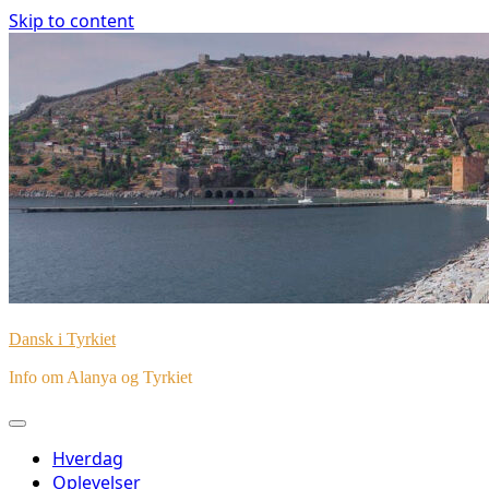
Skip to content
Dansk i Tyrkiet
Info om Alanya og Tyrkiet
Hverdag
Oplevelser