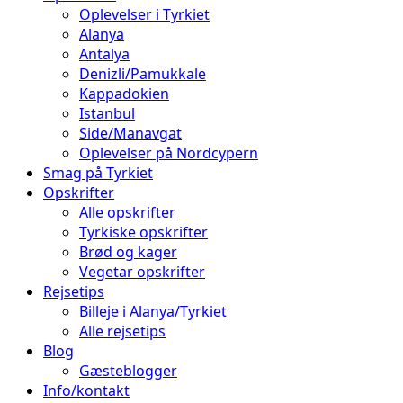
Oplevelser i Tyrkiet
Alanya
Antalya
Denizli/Pamukkale
Kappadokien
Istanbul
Side/Manavgat
Oplevelser på Nordcypern
Smag på Tyrkiet
Opskrifter
Alle opskrifter
Tyrkiske opskrifter
Brød og kager
Vegetar opskrifter
Rejsetips
Billeje i Alanya/Tyrkiet
Alle rejsetips
Blog
Gæsteblogger
Info/kontakt