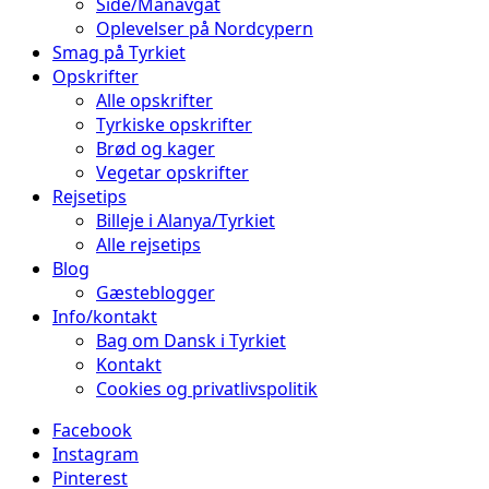
Side/Manavgat
Oplevelser på Nordcypern
Smag på Tyrkiet
Opskrifter
Alle opskrifter
Tyrkiske opskrifter
Brød og kager
Vegetar opskrifter
Rejsetips
Billeje i Alanya/Tyrkiet
Alle rejsetips
Blog
Gæsteblogger
Info/kontakt
Bag om Dansk i Tyrkiet
Kontakt
Cookies og privatlivspolitik
Facebook
Instagram
Pinterest