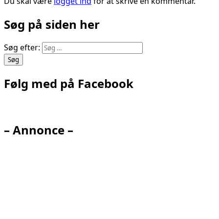
Du skal være
logget ind
for at skrive en kommentar.
Søg på siden her
Søg efter:
Følg med på Facebook
– Annonce –