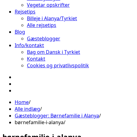
Vegetar opskrifter
Rejsetips
Billeje i Alanya/Tyrkiet
Alle rejsetips
Blog
Gæsteblogger
Info/kontakt
Bag om Dansk i Tyrkiet
Kontakt
Cookies og privatlivspolitik
Facebook
Instagram
Pinterest
Home
Alle indlæg
Gæsteblogger: Børnefamilie i Alanya
børnefamilie-i-alanya
børnefamilie-i-alanya