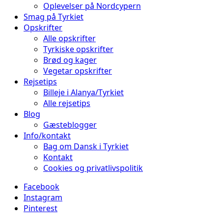
Oplevelser på Nordcypern
Smag på Tyrkiet
Opskrifter
Alle opskrifter
Tyrkiske opskrifter
Brød og kager
Vegetar opskrifter
Rejsetips
Billeje i Alanya/Tyrkiet
Alle rejsetips
Blog
Gæsteblogger
Info/kontakt
Bag om Dansk i Tyrkiet
Kontakt
Cookies og privatlivspolitik
Facebook
Instagram
Pinterest