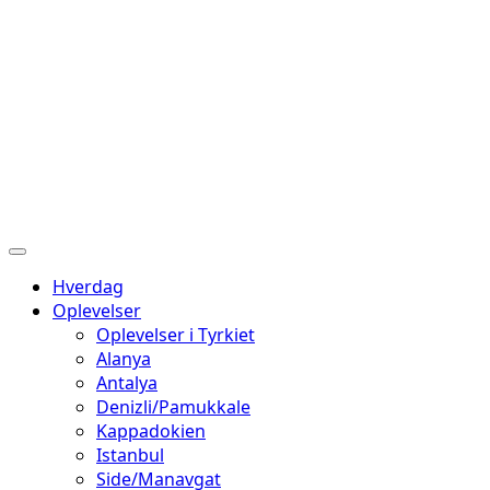
Hverdag
Oplevelser
Oplevelser i Tyrkiet
Alanya
Antalya
Denizli/Pamukkale
Kappadokien
Istanbul
Side/Manavgat