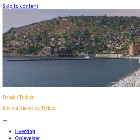
Skip to content
Dansk i Tyrkiet
Info om Alanya og Tyrkiet
Hverdag
Oplevelser