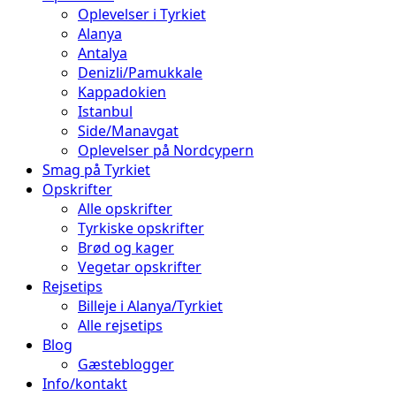
Oplevelser i Tyrkiet
Alanya
Antalya
Denizli/Pamukkale
Kappadokien
Istanbul
Side/Manavgat
Oplevelser på Nordcypern
Smag på Tyrkiet
Opskrifter
Alle opskrifter
Tyrkiske opskrifter
Brød og kager
Vegetar opskrifter
Rejsetips
Billeje i Alanya/Tyrkiet
Alle rejsetips
Blog
Gæsteblogger
Info/kontakt