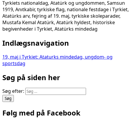
Tyrkiets nationaldag, Atatürk og ungdommen, Samsun
1919, Anıtkabir, tyrkiske flag, nationale festdage i Tyrkiet,
Atatürks arv, fejring af 19. maj, tyrkiske skoleparader,
Mustafa Kemal Atatürk, Atatürk hyldest, historiske
begivenheder i Tyrkiet, Atatürks mindedag
Indlægsnavigation
19, maj i Tyrkiet: Ataturks mindedag, ungdom- og
sportsdag
Søg på siden her
Søg efter:
Følg med på Facebook